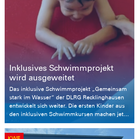
erleichtern. Sie schaffen
Begegnungsmöglichkeiten, fördern den
interkulturellen Austausch und entwickeln
Angebote, die sich an den konkreten
Bedürfnissen der Menschen vor Ort
orientieren. Mit gezielten Kennenlern- und
Vorbereitungstreffen, Kursen zur
Wassergewöhnung sowie regelmäßigen
Inklusives Schwimmprojekt
Treffen für Familien möchte die DLRG
wird ausgeweitet
Recklinghausen diese Barrieren abbauen.
Das inklusive Schwimmprojekt „Gemeinsam
Dabei lern ...
stark im Wasser“ der DLRG Recklinghausen
entwickelt sich weiter. Die ersten Kinder aus
den inklusiven Schwimmkursen machen jetzt
den nächsten Schritt: Sie wechseln ins große
Becken auf die Seepferdchenbahn und
KWE