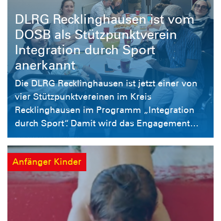
DLRG Recklinghausen ist vom
DOSB als Stützpunktverein
Integration durch Sport
anerkannt
Die DLRG Recklinghausen ist jetzt einer von
vier Stützpunktvereinen im Kreis
Recklinghausen im Programm „Integration
durch Sport“. Damit wird das Engagement
des Vereins für mehr Teilhabe,
Chancengleichheit und ein offenes
Anfänger Kinder
Vereinsleben weiter gestärkt.
Stützpunktvereine setzen sich gezielt dafür
ein, Menschen mit Zuwanderungsgeschichte
sowie sozial benachteiligten Personen den
Zugang zum Sport und zum Vereinsleben zu