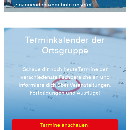
spannenden Angebote unserer
Ortgsgruppe.
Terminkalender der
Ortsgruppe
Schaue dir noch heute Termine der
verschiedenste Fachbereiche an und
informiere dich über Veranstaltungen,
Fortbildungen und Ausflüge!
Termine anschauen!