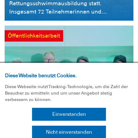
Rettungsschwimmausbildung statt.
Insgesamt 72 Teilnehmerinnen und
Teilnehmer nutzten die Gelegenheit, ihre
Kenntnisse und Fähigkeiten im
Öffentlichkeitsarbeit
Rettungsschwimmen zu erweitern und sich
auf den Erwerb verschiedener
Rettungsschwimmabzeichen vorzubereiten.
In mehr als 20 Theorie- und Praxiseinheiten
vermittelten 15 ehrenamtliche
Diese Website benutzt Cookies.
Ausbilderinnen und Ausbilder wichtige
Inhalte rund um Wasserrettung, Erste Hilfe,
Diese Webseite nutzt Tracking-Technologie, um die Zahl der
Besucher zu ermitteln und um unser Angebot stetig
Gefahren am und im Wasser sowie
verbessern zu können.
rettungsschwimmerische Techniken. Das
Einzugsgebiet der Teilnehmenden reichte
Einverstanden
dabei weit über die Region hinaus.
Besonders erfreulich war die Teilnahme einer
Ehrung für jahrzehntelanges
Nicht einverstanden
Rettungsschwimmerin aus Großbritannien,