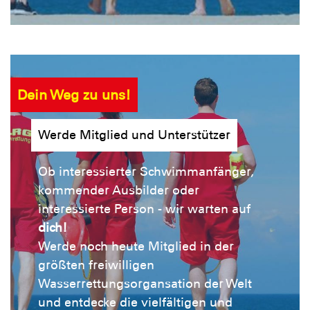
Dein Weg zu uns!
Werde Mitglied und Unterstützer
Ob interessierter Schwimmanfänger,
kommender Ausbilder oder
interessierte Person - wir warten auf
dich!
Werde noch heute Mitglied in der
größten freiwilligen
Wasserrettungsorgansation der Welt
und entdecke die vielfältigen und